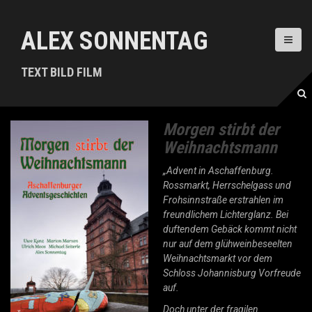
D
i
ALEX SONNENTAG
r
e
k
TEXT BILD FILM
t
z
u
m
Morgen stirbt der
I
Weihnachtsmann
n
h
„Advent in Aschaffenburg.
a
Rossmarkt, Herrschelgass und
l
Frohsinnstraße erstrahlen im
t
freundlichem Lichterglanz. Bei
duftendem Gebäck kommt nicht
nur auf dem glühweinbeseelten
Weihnachtsmarkt vor dem
Schloss Johannisburg Vorfreude
auf.
Doch unter der fragilen