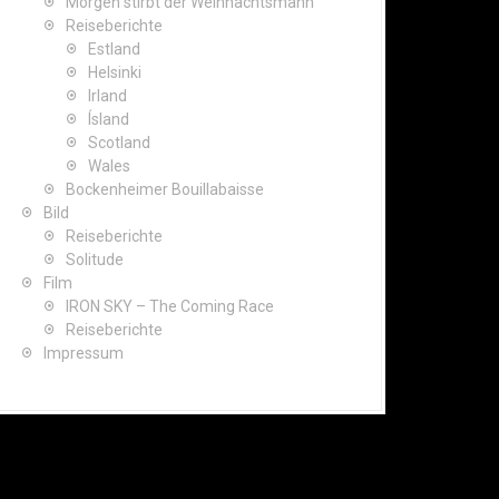
Morgen stirbt der Weihnachtsmann
Reiseberichte
Estland
Helsinki
Irland
Ísland
Scotland
Wales
Bockenheimer Bouillabaisse
Bild
Reiseberichte
Solitude
Film
IRON SKY – The Coming Race
Reiseberichte
Impressum