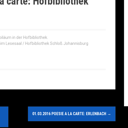
a carte: Hofbibliothek
biläum in der Hofbibliothek.
m Lesesaal / Hofbibliothek Schloß Johannisburg
01.03.2016 POESIE A LA CARTE: ERLENBACH
→