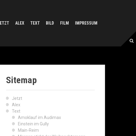
ETZT
ALEX
TEXT
BILD
FILM
IMPRESSUM
Sitemap
Jetzt
Alex
Text
Amoklauf im Audimax
Einstein im Gully
Main-Reim